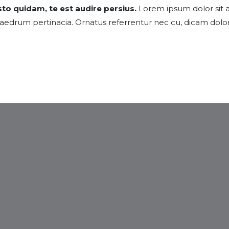
to quidam, te est audire persius.
Lorem ipsum dolor sit 
phaedrum pertinacia. Ornatus referrentur nec cu, dicam do
About Us
Security
tus
Affiliates
Privacy
Contact
Legal
Exchanges