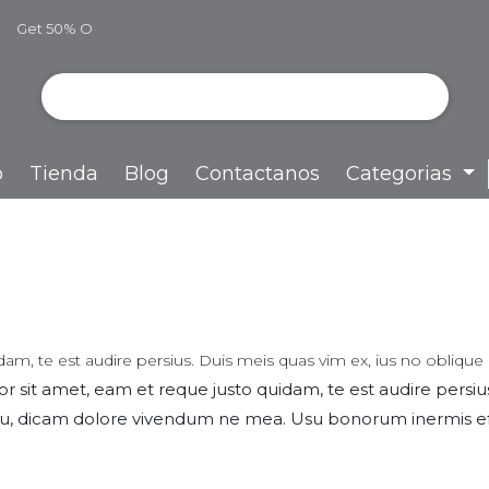
Get 50% O
ff
o
Tienda
Blog
Contactanos
Categorias
am, te est audire persius. Duis meis quas vim ex, ius no obliqu
 sit amet, eam et reque justo quidam, te est audire persius
u, dicam dolore vivendum ne mea. Usu bonorum inermis effi