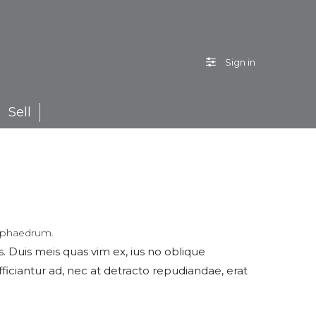
Sign in
Sell
e phaedrum.
. Duis meis quas vim ex, ius no oblique
ciantur ad, nec at detracto repudiandae, erat