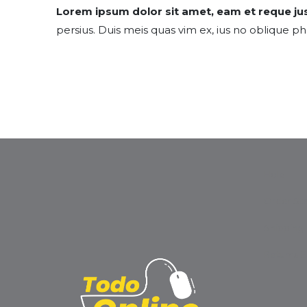
Lorem ipsum dolor sit amet, eam et reque jus
persius. Duis meis quas vim ex, ius no oblique 
Help
Order Sta
Shipping
Returns 