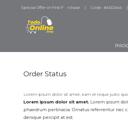
Special Offer on First P
u
rchase
|
Code : #ASDA44
|
Inici
Order Status
Lorem ipsum dolor sit amet, eam et reque justo quid
Lorem ipsum dolor sit amet.
Lorem ipsum dolor
phaedrum pertinacia. Ornatus referrentur nec c
denique percipit at est.